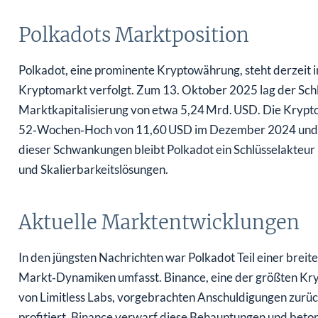
Polkadots Marktposition
Polkadot, eine prominente Kryptowährung, steht derzeit
Kryptomarkt verfolgt. Zum 13. Oktober 2025 lag der Schl
Marktkapitalisierung von etwa 5,24 Mrd. USD. Die Kryptow
52‑Wochen‑Hoch von 11,60 USD im Dezember 2024 und e
dieser Schwankungen bleibt Polkadot ein Schlüsselakteur 
und Skalierbarkeitslösungen.
Aktuelle Marktentwicklungen
In den jüngsten Nachrichten war Polkadot Teil einer brei
Markt‑Dynamiken umfasst. Binance, eine der größten Kry
von Limitless Labs, vorgebrachten Anschuldigungen zurüc
profitiert. Binance verwarf diese Behauptungen und beton