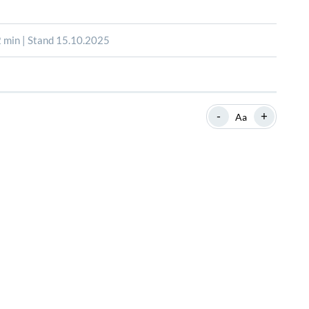
SHOP
SHOP
WEBINARE
WEBINARE
RATGEBER
RATGEBER
 min | Stand 15.10.2025
SHOP
WEBINARE
RATGEBER
-
+
Aa