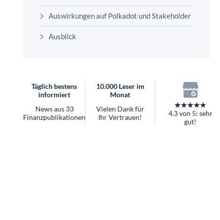
überhaupt?
Auswirkungen auf Polkadot und Stakeholder
Worauf Sie bei ETFs achten sollten
Ausblick
Täglich bestens
10.000 Leser im
informiert
Monat
★★★★★
News aus 33
Vielen Dank für
4.3 von 5: sehr
Finanzpublikationen
Ihr Vertrauen!
gut!