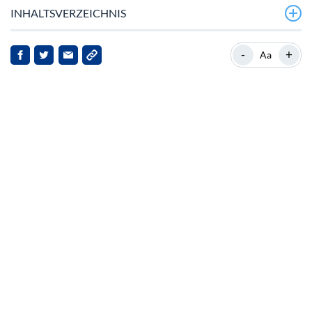
INHALTSVERZEICHNIS
Mögliche Rally von Polkadot
-
+
Aa
Markt-Kontext und Relevanz
Treibende Kräfte hinter der Rally
Marktreaktionen und Implikationen
Zukunftsaussichten