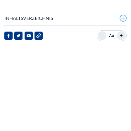
INHALTSVERZEICHNIS
Pi Networks Token Lockup löst Empörung in der
-
+
Aa
Community aus
Preisrückgang und Marktsorgen
Walaktivität und mögliche Auswirkungen auf den Markt
Reaktion der Community und Ausblick auf die Zukunft
Schlussfolgerung