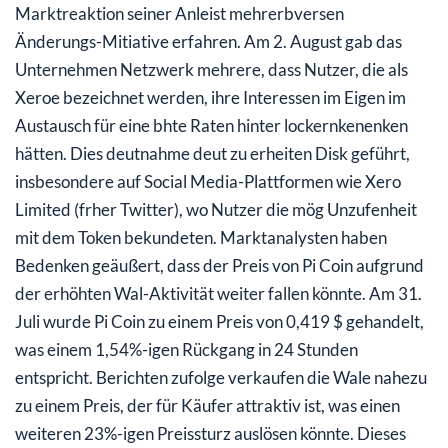
Marktreaktion seiner Anleist mehrerbversen
Änderungs-Mitiative erfahren. Am 2. August gab das
Unternehmen Netzwerk mehrere, dass Nutzer, die als
Xeroe bezeichnet werden, ihre Interessen im Eigen im
Austausch für eine bhte Raten hinter lockernkenenken
hätten. Dies deutnahme deut zu erheiten Disk geführt,
insbesondere auf Social Media-Plattformen wie Xero
Limited (frher Twitter), wo Nutzer die mög Unzufenheit
mit dem Token bekundeten. Marktanalysten haben
Bedenken geäußert, dass der Preis von Pi Coin aufgrund
der erhöhten Wal-Aktivität weiter fallen könnte. Am 31.
Juli wurde Pi Coin zu einem Preis von 0,419 $ gehandelt,
was einem 1,54%-igen Rückgang in 24 Stunden
entspricht. Berichten zufolge verkaufen die Wale nahezu
zu einem Preis, der für Käufer attraktiv ist, was einen
weiteren 23%-igen Preissturz auslösen könnte. Dieses