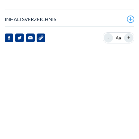
INHALTSVERZEICHNIS
Neueste Entwicklungen bei Pi Network
-
+
Aa
Hintergrund zum Pi Network
Marktreaktionen und Ausblick
Implikationen für die Interessengruppen
Schlussfolgerung