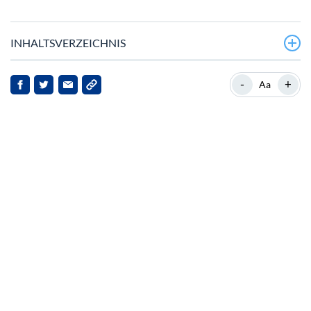
INHALTSVERZEICHNIS
Neueste Entwicklungen im Pi Network
-
+
Aa
Hintergrund zum Pi Network
Marktreaktionen und Spekulationen
Implikationen für die Interessengruppen
Ausblick