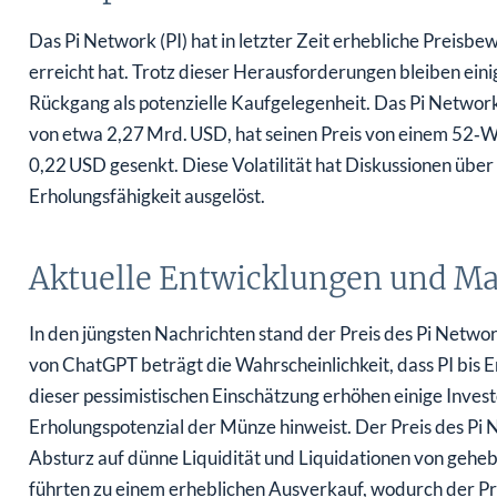
Das Pi Network (PI) hat in letzter Zeit erhebliche Preisb
erreicht hat. Trotz dieser Herausforderungen bleiben eini
Rückgang als potenzielle Kaufgelegenheit. Das Pi Networ
von etwa 2,27 Mrd. USD, hat seinen Preis von einem 52‑W
0,22 USD gesenkt. Diese Volatilität hat Diskussionen übe
Erholungsfähigkeit ausgelöst.
Aktuelle Entwicklungen und Ma
In den jüngsten Nachrichten stand der Preis des Pi Netwo
von ChatGPT beträgt die Wahrscheinlichkeit, dass PI bis E
dieser pessimistischen Einschätzung erhöhen einige Investo
Erholungspotenzial der Münze hinweist. Der Preis des Pi N
Absturz auf dünne Liquidität und Liquidationen von gehe
führten zu einem erheblichen Ausverkauf, wodurch der Prei