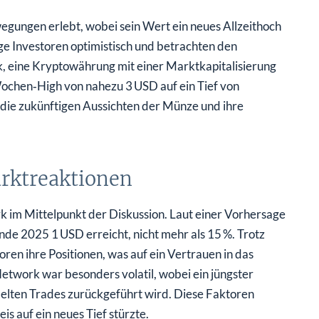
ewegungen erlebt, wobei sein Wert ein neues Allzeithoch
ge Investoren optimistisch und betrachten den
k, eine Kryptowährung mit einer Marktkapitalisierung
ochen‑High von nahezu 3 USD auf ein Tief von
r die zukünftigen Aussichten der Münze und ihre
rktreaktionen
rk im Mittelpunkt der Diskussion. Laut einer Vorhersage
nde 2025 1 USD erreicht, nicht mehr als 15 %. Trotz
ren ihre Positionen, was auf ein Vertrauen in das
etwork war besonders volatil, wobei ein jüngster
belten Trades zurückgeführt wird. Diese Faktoren
s auf ein neues Tief stürzte.