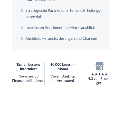
überhaupt?
Worauf Sie bei ETFs achten sollten
Strategische Partnerschaften und Erholungs­
potenzial
Investoren‑Sentiment und Markt­ausblick
Ausblick: Herausforderungen und Chancen
Täglich bestens
10.000 Leser im
informiert
Monat
★★★★★
News aus 33
Vielen Dank für
4.3 von 5: sehr
Finanzpublikationen
Ihr Vertrauen!
gut!