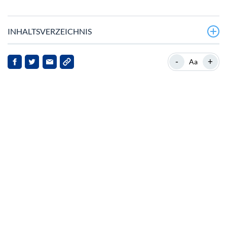
INHALTSVERZEICHNIS
Kürzliche Leistung von Pepe Coin
-
+
Aa
Marktdynamik und Spekulation
Preiskonsolidierung und Volatilität
Neue Mitbewerber auf dem Markt
Auswirkungen auf die Interessengruppen
Schlussfolgerung