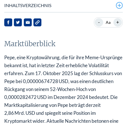
INHALTSVERZEICHNIS
Marktüberblick
-
+
Aa
Aktuelle Entwicklungen
Marktüberblick
Auswirkungen auf Stakeholder
Ausblick
Pepe, eine Kryptowährung, die für ihre Meme-Ursprünge
bekannt ist, hat in letzter Zeit erhebliche Volatilität
erfahren. Zum 17. Oktober 2025 lag der Schlusskurs von
Pepe bei 0,00000674728 USD, was einen deutlichen
Rückgang von seinem 52‑Wochen‑Hoch von
0,0000282472 USD im Dezember 2024 bedeutet. Die
Marktkapitalisierung von Pepe beträgt derzeit
2,86 Mrd. USD und spiegelt seine Position im
Kryptomarkt wider. Aktuelle Nachrichten betonen eine