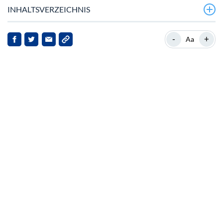
INHALTSVERZEICHNIS
Marktüberblick
-
+
Aa
Hintergrund
Aktuelle Entwicklungen
Implikationen für PayPal USD
Ausblick