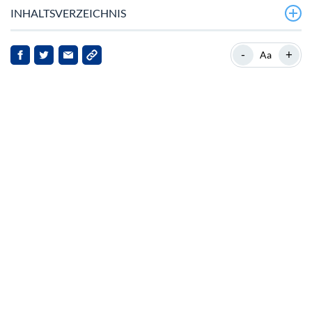
INHALTSVERZEICHNIS
Die Stabilität von Bitcoin befeuert den Altcoin-
-
+
Aa
Optimismus
Ein kurzer Überblick
Marktdynamik und Anlegerstimmung
Auswirkungen auf OKB und Interessengruppen
Ausblick