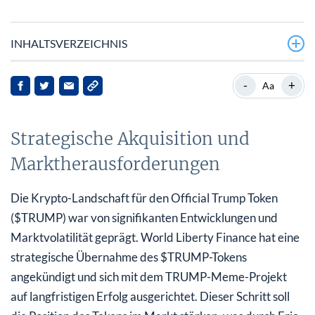
INHALTSVERZEICHNIS
Strategische Akquisition und Marktherausforderungen
-
+
Aa
Hintergrund und Marktposition
Strategische Akquisition und
Neueste Entwicklungen und Marktreaktionen
Marktherausforderungen
Auswirkungen auf die Interessengruppen
Zukunftsgerichtete Aussage
Die Krypto-Landschaft für den Official Trump Token
($TRUMP) war von signifikanten Entwicklungen und
Marktvolatilität geprägt. World Liberty Finance hat eine
strategische Übernahme des $TRUMP-Tokens
angekündigt und sich mit dem TRUMP-Meme-Projekt
auf langfristigen Erfolg ausgerichtet. Dieser Schritt soll