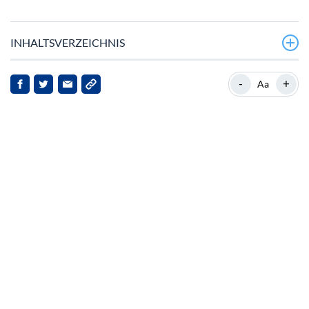
INHALTSVERZEICHNIS
Marktturbulenzen wirken sich auf das NEAR-Protokoll
-
+
Aa
aus
Hintergrund zum NEAR-Protokoll
Strategische Partnerschaften und Entwicklungen
Implikationen für das NEAR-Protokoll und die
Stakeholder
Ausblick