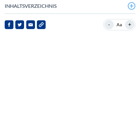
INHALTSVERZEICHNIS
Marktüberblick
-
+
Aa
Kontext und Hintergrund
Aktuelle Entwicklungen
Implikationen für das NEAR-Protokoll
Ausblick