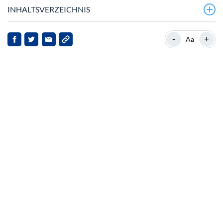
INHALTSVERZEICHNIS
Überblick über NEAR Protocol
-
+
Aa
Aktuelle Entwicklungen
Implikationen für NEAR Protocol
Fazit