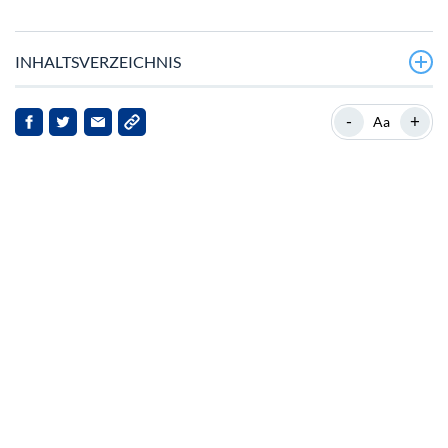
INHALTSVERZEICHNIS
NEAR Protocol stabilisiert sich im Zuge strategischer
-
+
Aa
Entwicklungen
Hintergrund zu NEAR Protocol
Strategische Investition von OceanPal
Marktreaktionen und Implikationen
Ausblick