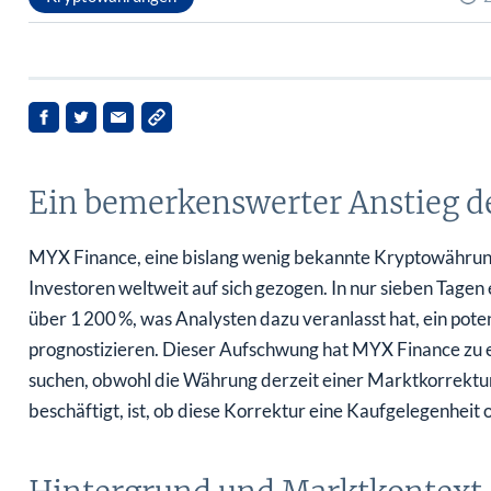
Ein bemerkenswerter Anstieg d
MYX Finance, eine bislang wenig bekannte Kryptowährung
Investoren weltweit auf sich gezogen. In nur sieben Tage
über 1 200 %, was Analysten dazu veranlasst hat, ein pot
prognostizieren. Dieser Aufschwung hat MYX Finance zu e
suchen, obwohl die Währung derzeit einer Marktkorrektur u
beschäftigt, ist, ob diese Korrektur eine Kaufgelegenheit 