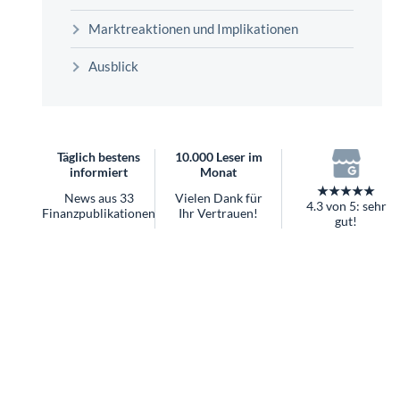
überhaupt?
Marktreaktionen und Implikationen
Worauf Sie bei ETFs achten sollten
Ausblick
Täglich bestens
10.000 Leser im
informiert
Monat
★★★★★
News aus 33
Vielen Dank für
4.3 von 5: sehr
Finanzpublikationen
Ihr Vertrauen!
gut!