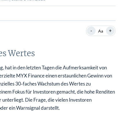
SHOP
SHOP
WEBINARE
WEBINARE
RATGEBER
RATGEBER
-
+
Aa
SHOP
WEBINARE
RATGEBER
es Wertes
, hat in den letzten Tagen die Aufmerksamkeit von
n erzielte MYX Finance einen erstaunlichen Gewinn von
enzielles 30‑faches Wachstum des Wertes zu
inem Fokus für Investoren gemacht, die hohe Renditen
nterliegt. Die Frage, die vielen Investoren
oder ein Warnsignal darstellt.