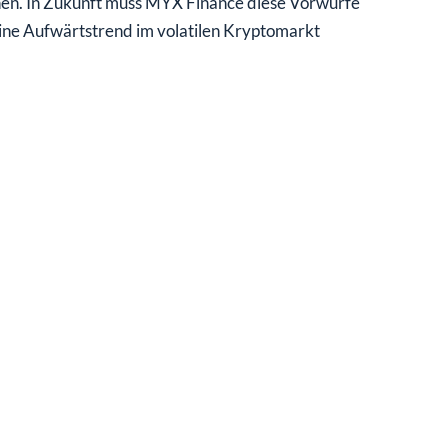
nen. In Zukunft muss MYX Finance diese Vorwürfe
ine Aufwärtstrend im volatilen Kryptomarkt