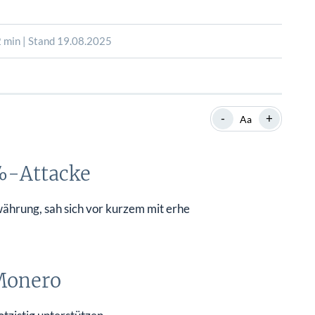
SHOP
SHOP
WEBINARE
WEBINARE
RATGEBER
RATGEBER
 min | Stand 19.08.2025
SHOP
WEBINARE
RATGEBER
-
+
Aa
%-Attacke
ährung, sah sich vor kurzem mit erhe
Monero