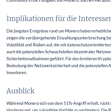
Community in die Fähigkeit von Monero, solchen Herausf
Implikationen für die Interess
Die jüngsten Ereignisse rund um Monero haben erhebliche 
zeigen die vorübergehende Einzahlungsunterbrechung bei
Volatilität und Risiken auf, die mit datenschutzorientier
auch die potenziellen Schwachstellen dezentraler Netzw
Sicherheitsmaßnahmen geführt. Für den breiteren Kryptow
Bedeutung der Netzwerksicherheit und die potenziellen 
Investoren.
Ausblick
Während Monero sich von dem 51%-Angriff erholt, rückt di
Vordergrund, um zukünftige Vorfälle zu verhindern. Die 