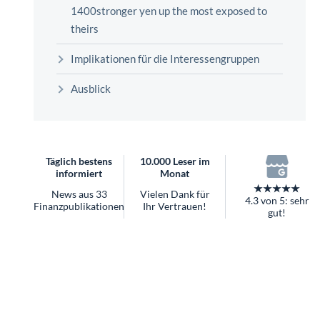
überhaupt?
1400stronger yen up the most exposed to
Worauf Sie bei ETFs achten sollten
theirs
Implikationen für die Interessengruppen
Ausblick
Täglich bestens
10.000 Leser im
informiert
Monat
★★★★★
News aus 33
Vielen Dank für
4.3 von 5: sehr
Finanzpublikationen
Ihr Vertrauen!
gut!