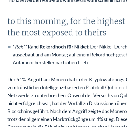
Monate werden vora-kurs wahndesns wahrscheininlich trot
to this morning, for the highest
the most exposed to theirs
*
Rek
**Rand
Rekordhoch für Nikkei
: Der Nikkei-Durch
ausgebaut und am Montag auf einem Rekordhoch geschl
Automobilhersteller nach oben trieb.
Der 51%-Angriff auf Monero hat in der Kryptowährungs-C
vom künstlichen Intelligenz-basierten Protokoll Qubic orch
Netzwerks zu unterbrechen. Obwohl der Versuch von Qubic
nicht erfolgreich war, hat der Vorfall zu Diskussionen übe
Blockchains geführt. Nach dem Angriff zeigte das Moner
trotz der allgemeinen Marktrückgänge um 4% stieg. Diese