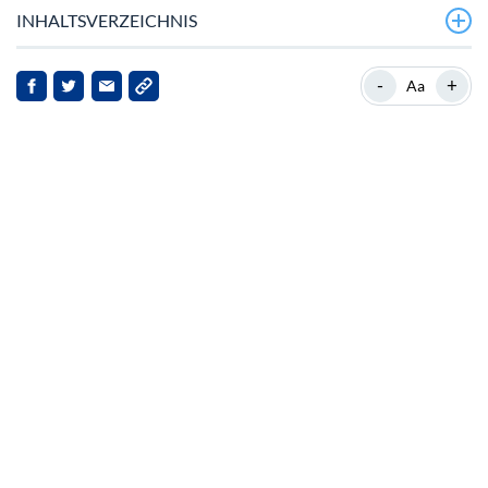
INHALTSVERZEICHNIS
MemeCore’s jüngster Anstieg
-
+
Aa
Kontext und Hintergrund
Markt‑Dynamik und Einflüsse
Implikationen für Stakeholder
Ausblick