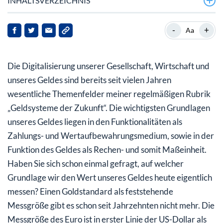
INHALTSVERZEICHNIS
Im Gegensatz zu jedem Fiberthermometer ist unser
-
+
Aa
Geld nicht geeicht!
Mein Fazit: Der Bitcoin ist einer der wichtigsten
Die Digitalisierung unserer Gesellschaft, Wirtschaft und
Kapitalschutz-Bausteine
unseres Geldes sind bereits seit vielen Jahren
Stellen Sie sich den Herausforderungen –
wesentliche Themenfelder meiner regelmäßigen Rubrik
Transformieren Sie die großen Risiken unserer Zeit in
„Geldsysteme der Zukunft“. Die wichtigsten Grundlagen
Chancen!
unseres Geldes liegen in den Funktionalitäten als
Zahlungs- und Wertaufbewahrungsmedium, sowie in der
Funktion des Geldes als Rechen- und somit Maßeinheit.
Haben Sie sich schon einmal gefragt, auf welcher
Grundlage wir den Wert unseres Geldes heute eigentlich
messen? Einen Goldstandard als feststehende
Messgröße gibt es schon seit Jahrzehnten nicht mehr. Die
Messgröße des Euro ist in erster Linie der US-Dollar als