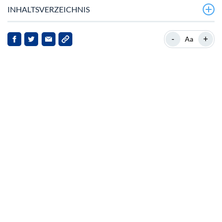
INHALTSVERZEICHNIS
Mantle Surges to New Heights
-
+
Aa
Hintergrund zu Mantle
Schlüsseltreiber des Mantle‑Rally
Marktreaktionen und Implikationen
Ausblick