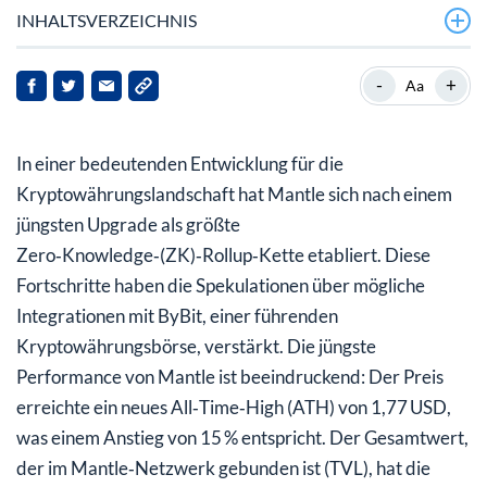
INHALTSVERZEICHNIS
Hintergrund zu Mantle
-
+
Aa
Neueste Entwicklungen
In einer bedeutenden Entwicklung für die
Marktreaktionen und Implikationen
Kryptowährungslandschaft hat Mantle sich nach einem
Ausblick
jüngsten Upgrade als größte
Zero‑Knowledge‑(ZK)‑Rollup‑Kette etabliert. Diese
Fortschritte haben die Spekulationen über mögliche
Integrationen mit ByBit, einer führenden
Kryptowährungsbörse, verstärkt. Die jüngste
Performance von Mantle ist beeindruckend: Der Preis
erreichte ein neues All‑Time‑High (ATH) von 1,77 USD,
was einem Anstieg von 15 % entspricht. Der Gesamtwert,
der im Mantle‑Netzwerk gebunden ist (TVL), hat die