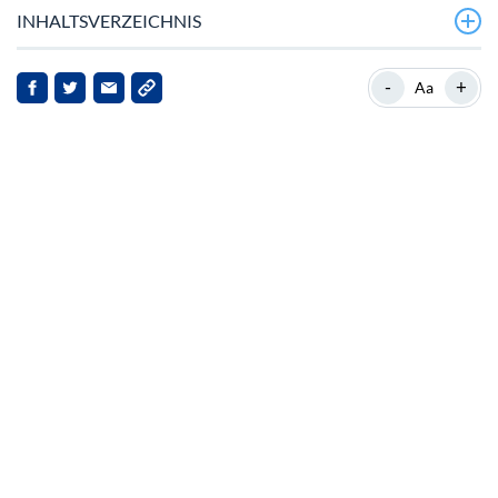
INHALTSVERZEICHNIS
Aktuelle Marktposition von Litecoin
-
+
Aa
Hintergrund zu Litecoin
Aktuelle Marktentwicklungen
Auswirkungen auf die Interessengruppen
Ausblick