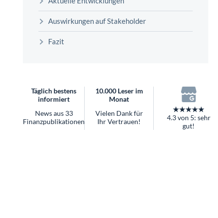
überhaupt?
Auswirkungen auf Stakeholder
Worauf Sie bei ETFs achten sollten
Fazit
Täglich bestens
10.000 Leser im
informiert
Monat
★★★★★
News aus 33
Vielen Dank für
4.3 von 5: sehr
Finanzpublikationen
Ihr Vertrauen!
gut!