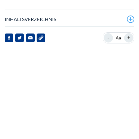
INHALTSVERZEICHNIS
Marktüberblick
-
+
Aa
Hintergrund zum KuCoin Token
Aktuelle Entwicklungen
Auswirkungen auf den KuCoin Token
Marktreaktionen und Zukunftsaussichten
Fazit