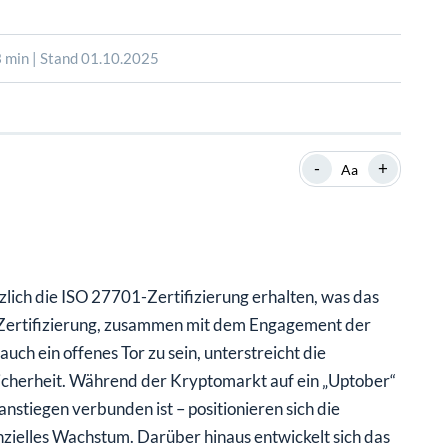
SHOP
SHOP
WEBINARE
WEBINARE
RATGEBER
RATGEBER
 min | Stand 01.10.2025
SHOP
WEBINARE
RATGEBER
-
+
Aa
lich die ISO 27701-Zertifizierung erhalten, was das
 Zertifizierung, zusammen mit dem Engagement der
ch ein offenes Tor zu sein, unterstreicht die
icherheit. Während der Kryptomarkt auf ein „Uptober“
anstiegen verbunden ist – positionieren sich die
nzielles Wachstum. Darüber hinaus entwickelt sich das