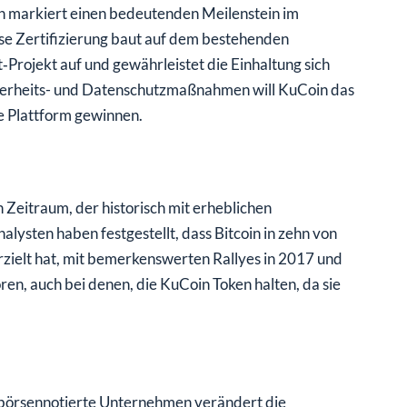
n markiert einen bedeutenden Meilenstein im
se Zertifizierung baut auf dem bestehenden
rojekt auf und gewährleistet die Einhaltung sich
herheits- und Datenschutzmaßnahmen will KuCoin das
e Plattform gewinnen.
n Zeitraum, der historisch mit erheblichen
alysten haben festgestellt, dass Bitcoin in zehn von
zielt hat, mit bemerkenswerten Rallyes in 2017 und
n, auch bei denen, die KuCoin Token halten, da sie
h börsennotierte Unternehmen verändert die