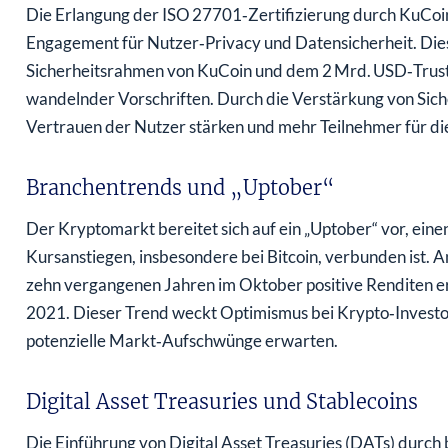
Die Erlangung der ISO 27701‑Zertifizierung durch KuCoi
Engagement für Nutzer‑Privacy und Datensicherheit. Die
Sicherheitsrahmen von KuCoin und dem 2 Mrd. USD‑Trust‑P
wandelnder Vorschriften. Durch die Verstärkung von Sic
Vertrauen der Nutzer stärken und mehr Teilnehmer für di
Branchentrends und „Uptober“
Der Kryptomarkt bereitet sich auf ein „Uptober“ vor, eine
Kursanstiegen, insbesondere bei Bitcoin, verbunden ist. An
zehn vergangenen Jahren im Oktober positive Renditen er
2021. Dieser Trend weckt Optimismus bei Krypto‑Investore
potenzielle Markt‑Aufschwünge erwarten.
Digital Asset Treasuries und Stablecoins
Die Einführung von Digital Asset Treasuries (DATs) durc