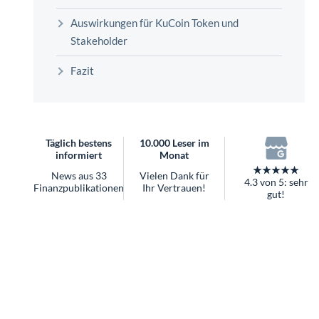
überhaupt?
Auswirkungen für KuCoin Token und
Worauf Sie bei ETFs achten sollten
Stakeholder
Fazit
Täglich bestens
10.000 Leser im
informiert
Monat
★★★★★
News aus 33
Vielen Dank für
4.3 von 5: sehr
Finanzpublikationen
Ihr Vertrauen!
gut!