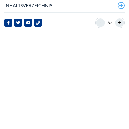
INHALTSVERZEICHNIS
Aktuelle Entwicklungen
-
+
Aa
Hintergrund und Relevanz
Markt‑Insights
Implikationen für Stakeholder
Ausblick