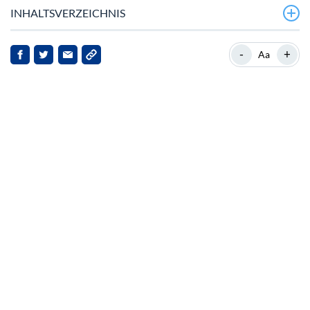
INHALTSVERZEICHNIS
Markterholung angetrieben von digitalen
-
+
Aa
Vermögens‑Treasure
Hintergrund zu OFFICIAL TRUMP
Politische Entwicklungen und Marktreaktionen
Auswirkungen auf OFFICIAL TRUMP
Ausblick