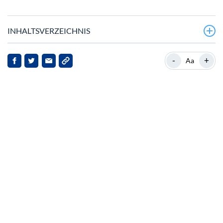
INHALTSVERZEICHNIS
Aktuelle Marktbewegungen
-
+
Aa
Hintergrund und Kontext
Marktreaktionen und Implikationen
Zukunftsaussichten
Fazit