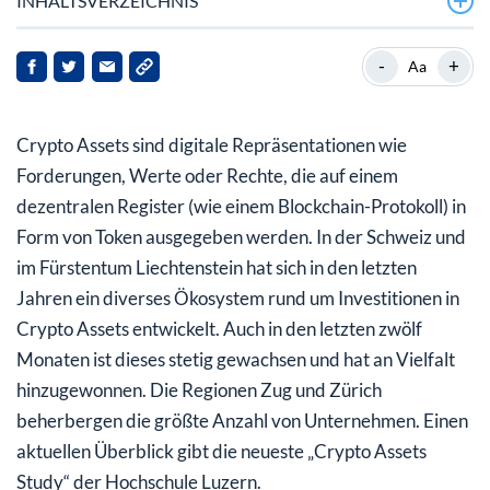
INHALTSVERZEICHNIS
Die Regionen Zug und Zürich sind klar führend bei
-
+
Aa
Krypto-Unternehmen in der Schweiz
Vor allem Privatkunden scheinen Crypto Assets zu
Crypto Assets sind digitale Repräsentationen wie
nutzen
Forderungen, Werte oder Rechte, die auf einem
Vielfältiges Crypto Assets-Ökosystem in der Schweiz
dezentralen Register (wie einem Blockchain-Protokoll) in
und Liechtenstein
Form von Token ausgegeben werden. In der Schweiz und
im Fürstentum Liechtenstein hat sich in den letzten
Steigende Tendenzen beim Handelsvolumen
Jahren ein diverses Ökosystem rund um Investitionen in
Das Handelsvolumen für indirekte Krypto-Produkte
Crypto Assets entwickelt. Auch in den letzten zwölf
steigt wieder
Monaten ist dieses stetig gewachsen und hat an Vielfalt
hinzugewonnen. Die Regionen Zug und Zürich
Vielfältige Möglichkeiten und Risiken von Crypto
Assets
beherbergen die größte Anzahl von Unternehmen. Einen
aktuellen Überblick gibt die neueste „Crypto Assets
Investieren auch Sie auf soliden Wegen in die neue
Study“ der Hochschule Luzern.