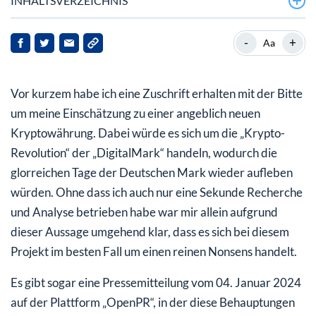
INHALTSVERZEICHNIS
„DigitalMark: Die strahlende Neue im Meme Coin-
-
+
Aa
Universum bringt die Nostalgie der Deutschen Mark
zurück!
Vor kurzem habe ich eine Zuschrift erhalten mit der Bitte
Krypto-Revolution DigitalMark? Mit Sicherheit nicht –
um meine Einschätzung zu einer angeblich neuen
Finger weg von derartigem Nonsens!
Kryptowährung. Dabei würde es sich um die „Krypto-
Mein Fazit: Selten so viel Unsinn in komprimierter Form
Revolution“ der „DigitalMark“ handeln, wodurch die
gelesen!
glorreichen Tage der Deutschen Mark wieder aufleben
würden. Ohne dass ich auch nur eine Sekunde Recherche
Achtung vor den Krypto-Bauernfängern!
und Analyse betrieben habe war mir allein aufgrund
Investieren und diversifizieren Sie auf soliden Wegen in
dieser Aussage umgehend klar, dass es sich bei diesem
die neue Technologie-Welt der Digitalisierung und
Projekt im besten Fall um einen reinen Nonsens handelt.
Tokenisierung!
Es gibt sogar eine Pressemitteilung vom 04. Januar 2024
auf der Plattform „OpenPR“, in der diese Behauptungen