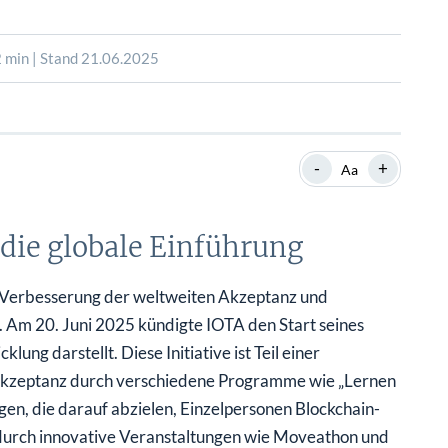
SHOP
SHOP
WEBINARE
WEBINARE
RATGEBER
RATGEBER
 min | Stand 21.06.2025
SHOP
WEBINARE
RATGEBER
-
+
Aa
 die globale Einführung
r Verbesserung der weltweiten Akzeptanz und
. Am 20. Juni 2025 kündigte IOTA den Start seines
ung darstellt. Diese Initiative ist Teil einer
Akzeptanz durch verschiedene Programme wie „Lernen
n, die darauf abzielen, Einzelpersonen Blockchain-
urch innovative Veranstaltungen wie Moveathon und