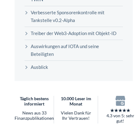
überhaupt?
Worauf Sie bei ETFs achten sollten
Verbesserte Sponsorenkontrolle mit
Tankstelle v0.2-Alpha
Treiber der Web3-Adoption mit Objekt-ID
Auswirkungen auf IOTA und seine
Beteiligten
Ausblick
Täglich bestens
10.000 Leser im
informiert
Monat
★★★★★
News aus 33
Vielen Dank für
4.3 von 5: sehr
Finanzpublikationen
Ihr Vertrauen!
gut!