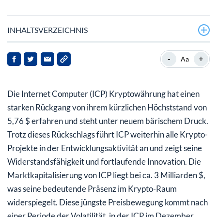
INHALTSVERZEICHNIS
Hintergrund zum Internet Computer
-
+
Aa
Aktuelle Marktentwicklungen
Die Internet Computer (ICP) Kryptowährung hat einen
Implikationen für die Interessengruppen
starken Rückgang von ihrem kürzlichen Höchststand von
Zukunftsaussichten
5,76 $ erfahren und steht unter neuem bärischem Druck.
Trotz dieses Rückschlags führt ICP weiterhin alle Krypto-
Projekte in der Entwicklungsaktivität an und zeigt seine
Widerstandsfähigkeit und fortlaufende Innovation. Die
Marktkapitalisierung von ICP liegt bei ca. 3 Milliarden $,
was seine bedeutende Präsenz im Krypto-Raum
widerspiegelt. Diese jüngste Preisbewegung kommt nach
einer Periode der Volatilität, in der ICP im Dezember