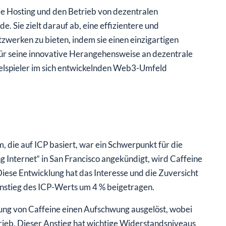
die Hosting und den Betrieb von dezentralen
Sie zielt darauf ab, eine effizientere und
tzwerken zu bieten, indem sie einen einzigartigen
ür seine innovative Herangehensweise an dezentrale
elspieler im sich entwickelnden Web3-Umfeld
, die auf ICP basiert, war ein Schwerpunkt für die
g Internet“ in San Francisco angekündigt, wird Caffeine
 Diese Entwicklung hat das Interesse und die Zuversicht
nstieg des ICP-Werts um 4 % beigetragen.
hrung von Caffeine einen Aufschwung ausgelöst, wobei
trieb. Dieser Anstieg hat wichtige Widerstandsniveaus