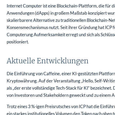
Internet Computer ist eine Blockchain-Plattform, die für 
Anwendungen (dApps) in großem Maßstab konzipiert wurde. 
skalierbarere Alternative zu traditionellen Blockchain-Ne
Konsensmechanismus nutzt. Seit ihrer Gründung hat ICP f
Computerung Aufmerksamkeit erregt und sich als Schlüss
positioniert.
Aktuelle Entwicklungen
Die Einführung von Caffeine, einer KI-gestützten Plattform
Kryptowährung. Auf der Veranstaltung „Hello, Self-Writin
als „der erste vollständige Tech-Stack für KI“ bezeichnet.
von Investoren und Stakeholdern geweckt und zu einem A
Trotz eines 3 %-igen Preisrutsches von ICP hat die Einfü
ein starkes institutionelles Volumen den Token nach oben 