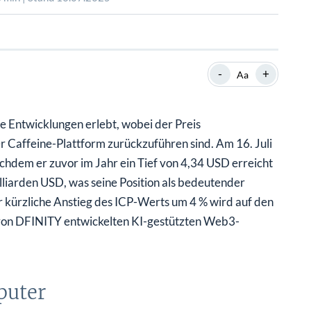
SHOP
SHOP
WEBINARE
WEBINARE
RATGEBER
RATGEBER
-
+
Aa
SHOP
WEBINARE
RATGEBER
e Entwicklungen erlebt, wobei der Preis
r Caffeine-Plattform zurückzuführen sind. Am 16. Juli
chdem er zuvor im Jahr ein Tief von 4,34 USD erreicht
illiarden USD, was seine Position als bedeutender
kürzliche Anstieg des ICP-Werts um 4 % wird auf den
 von DFINITY entwickelten KI-gestützten Web3-
puter