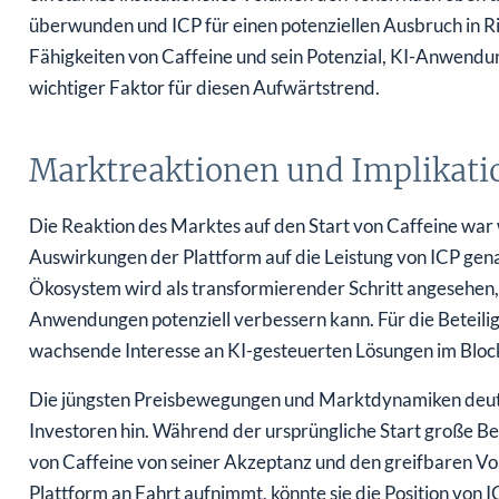
überwunden und ICP für einen potenziellen Ausbruch in Ri
Fähigkeiten von Caffeine und sein Potenzial, KI-Anwendun
wichtiger Faktor für diesen Aufwärtstrend.
Marktreaktionen und Implikati
Die Reaktion des Marktes auf den Start von Caffeine war 
Auswirkungen der Plattform auf die Leistung von ICP gen
Ökosystem wird als transformierender Schritt angesehen, d
Anwendungen potenziell verbessern kann. Für die Beteiligt
wachsende Interesse an KI-gesteuerten Lösungen im Block
Die jüngsten Preisbewegungen und Marktdynamiken deute
Investoren hin. Während der ursprüngliche Start große Beg
von Caffeine von seiner Akzeptanz und den greifbaren Vor
Plattform an Fahrt aufnimmt, könnte sie die Position von 