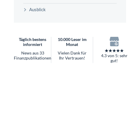
überhaupt?
Ausblick
Worauf Sie bei ETFs achten sollten
Täglich bestens
10.000 Leser im
informiert
Monat
★★★★★
News aus 33
Vielen Dank für
4.3 von 5: sehr
Finanzpublikationen
Ihr Vertrauen!
gut!