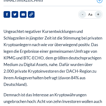
INHALTSVERZEICHNIS
Über die Hälfte der Krypto-Anleger haben mehr als
-
+
Aa
10.000 Euro investiert
Krypto-Investoren interessieren sich auch für
Ungeachtet negativer Kursentwicklungen und
klassische Finanzprodukte
Schlagzeilen in jüngster Zeit ist die Stimmung bei privaten
Kryptoanlegern nach wie vor überwiegend positiv. Das
legen die Ergebnisse einer gemeinsamen Umfrage von
KPMG und BTC-ECHO, dem größten deutschsprachigen
Medium zu Digital Assets, nahe. Dafür wurden über
2.000 private Kryptoinvestoren der DACH-Region zu
ihrem Anlageverhalten befragt (davon 84% aus
Deutschland).
Demnach ist das Interesse an Kryptowährungen
ungebrochen hoch: Acht von zehn Investoren wollen auch