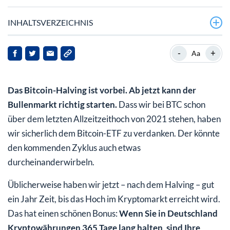
INHALTSVERZEICHNIS
Bitcoin im Stunden-Chart
-
+
Aa
So zahlen Sie Ihre Kryptogewinne aus!
Das Bitcoin-Halving ist vorbei. Ab jetzt kann der
Die Krypto-Shoppingliste
Bullenmarkt richtig starten.
Dass wir bei BTC schon
Noch nicht 100 Prozent investieren!
über dem letzten Allzeitzeithoch von 2021 stehen, haben
wir sicherlich dem Bitcoin-ETF zu verdanken. Der könnte
den kommenden Zyklus auch etwas
durcheinanderwirbeln.
Üblicherweise haben wir jetzt – nach dem Halving – gut
ein Jahr Zeit, bis das Hoch im Kryptomarkt erreicht wird.
Das hat einen schönen Bonus:
Wenn Sie in Deutschland
Kryptowährungen 365 Tage lang halten, sind Ihre