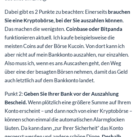
Dabei gibt es 2 Punkte zu beachten: Einerseits
brauchen
Sie eine Kryptobörse, bei der Sie auszahlen können
.
Das machen die wenigsten.
Coinbase oder Bitpanda
funktionieren aktuell. Ich kaufe beispielsweise die
meisten Coins auf der Börse Kucoin. Von dort kann ich
aber nicht auf mein Bankkonto auszahlen, nur einzahlen.
Also muss ich, wenn es ans Auscashen geht, den Weg
über eine der besagten Börsen nehmen, damit das Geld
auch letztlich auf dem Bankkonto landet.
Punkt 2:
Geben Sie Ihrer Bank vor der Auszahlung
Bescheid.
Wenn plötzlich eine größere Summe auf Ihrem
Konto erscheint – und dann noch von einer Kryptobörse –
können schon einmal die automatischen Alarmglocken
läuten. Da kann dann „zur Ihrer Sicherheit“ das Konto
gesperrt werden und andere schöne Dinge.
Deshalb