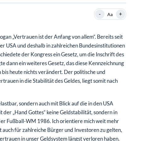
SHOP
SHOP
WEBINARE
WEBINARE
RATGEBER
RATGEBER
-
+
Aa
gan „Vertrauen ist der Anfang von allem“. Bereits seit
SHOP
WEBINARE
RATGEBER
der USA und deshalb in zahlreichen Bundesinstitutionen
chiedete der Kongress ein Gesetz, um die Inschrift des
gte dann ein weiteres Gesetz, das diese Kennzeichnung
bis heute nichts verändert. Der politische und
rauen in die Stabilität des Geldes, liegt somit nach
astbar, sondern auch mit Blick auf die in den USA
it der „Hand Gottes“ keine Geldstabilität, sondern in
 der Fußball-WM 1986. Ich orientiere mich weit mehr
int auch für zahlreiche Bürger und Investoren zu gelten,
Vertrauen in unser Geldsystem längst verloren haben.