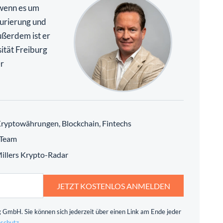
 wenn es um
urierung und
ßerdem ist er
ität Freiburg
r
ryptowährungen, Blockchain, Fintechs
 Team
 Millers Krypto-Radar
JETZT KOSTENLOS ANMELDEN
 GmbH. Sie können sich jederzeit über einen Link am Ende jeder
schutz