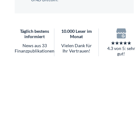
überhaupt?
Worauf Sie bei ETFs achten sollten
Täglich bestens
10.000 Leser im
informiert
Monat
★★★★★
News aus 33
Vielen Dank für
4.3 von 5: sehr
Finanzpublikationen
Ihr Vertrauen!
gut!