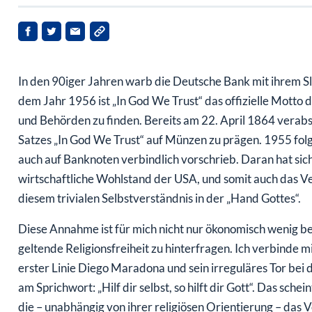
In den 90iger Jahren warb die Deutsche Bank mit ihrem Slo
dem Jahr 1956 ist „In God We Trust“ das offizielle Motto 
und Behörden zu finden. Bereits am 22. April 1864 verabs
Satzes „In God We Trust“ auf Münzen zu prägen. 1955 fol
auch auf Banknoten verbindlich vorschrieb. Daran hat sich 
wirtschaftliche Wohlstand der USA, und somit auch das Vert
diesem trivialen Selbstverständnis in der „Hand Gottes“.
Diese Annahme ist für mich nicht nur ökonomisch wenig bel
geltende Religionsfreiheit zu hinterfragen. Ich verbinde m
erster Linie Diego Maradona und sein irreguläres Tor bei
am Sprichwort: „Hilf dir selbst, so hilft dir Gott“. Das sche
die – unabhängig von ihrer religiösen Orientierung – das 