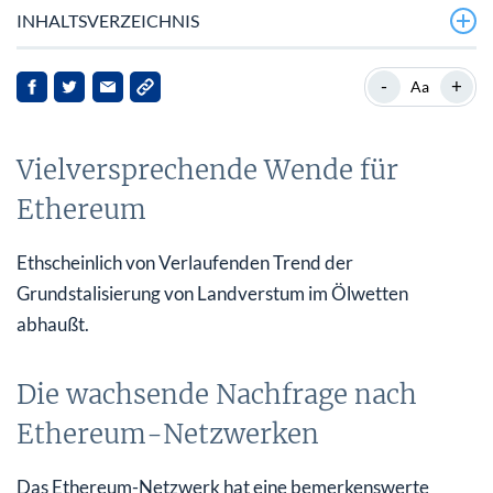
INHALTSVERZEICHNIS
Vielversprechende Wende für Ethereum
-
+
Aa
Die wachsende Nachfrage nach Ethereum-Netzwerken
Vielversprechende Wende für
Marktdynamik und Anlegerstimmung
Ethereum
Strategische Schritte von Ethereum-Beteiligten
Implikationen und Ausblick für die Zukunft
Ethscheinlich von Verlaufenden Trend der
Grundstalisierung von Landverstum im Ölwetten
abhaußt.
Die wachsende Nachfrage nach
Ethereum-Netzwerken
Das Ethereum-Netzwerk hat eine bemerkenswerte