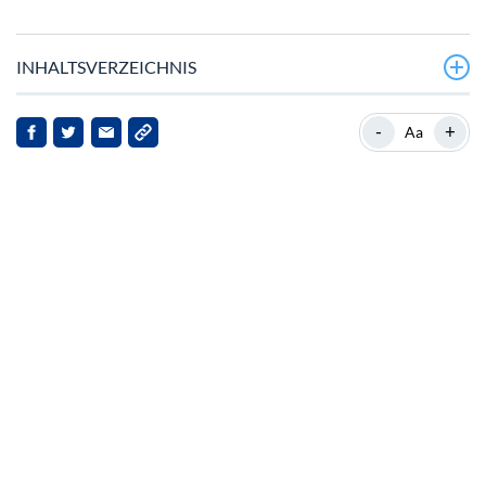
INHALTSVERZEICHNIS
Aktuelle Marktbewegungen von Ethereum
-
+
Aa
Staking und institutionelles Interesse
Markt‑Dynamik und aufkommende Wettbewerber
Institutionelles Sentiment und Datenschutzbedenken
Ausblick