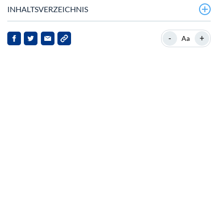
INHALTSVERZEICHNIS
Ethereum’s bullische Trajektorie trotz jüngster
-
+
Aa
Preisbewegungen
Ethereum’s Marktposition und institutionelles
Interesse
Ethereum’s Rolle in finanzieller Innovation und
Adoption
Implikationen für Stakeholder und Marktausblick
Ausblick: Ethereum’s zukünftige Perspektiven