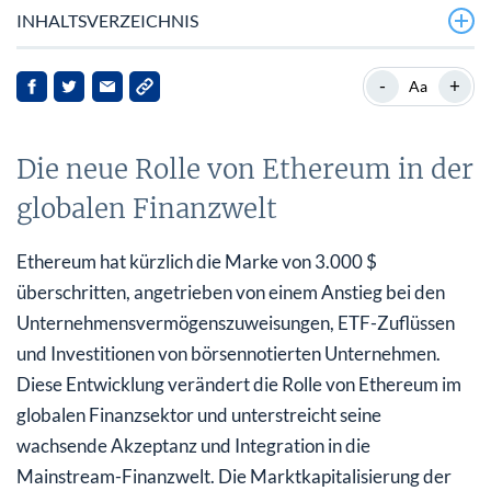
INHALTSVERZEICHNIS
Die neue Rolle von Ethereum in der globalen Finanzwelt
-
+
Aa
Hintergrund zu Ethereum
Die neue Rolle von Ethereum in der
Aktuelle Marktentwicklungen
globalen Finanzwelt
Implikationen für die Interessengruppen
Schlussfolgerung
Ethereum hat kürzlich die Marke von 3.000 $
überschritten, angetrieben von einem Anstieg bei den
Unternehmensvermögenszuweisungen, ETF-Zuflüssen
und Investitionen von börsennotierten Unternehmen.
Diese Entwicklung verändert die Rolle von Ethereum im
globalen Finanzsektor und unterstreicht seine
wachsende Akzeptanz und Integration in die
Mainstream-Finanzwelt. Die Marktkapitalisierung der