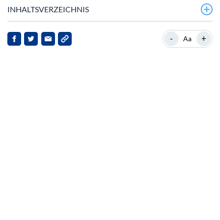
INHALTSVERZEICHNIS
Ethenas jüngste Performance und Marktposition
-
+
Aa
Altcoin-Saison und Umsatzanstieg
Meilensteine und Governance‑Entwicklungen
Unlock‑Ereignisse und Marktdynamik
Implikationen und Ausblick