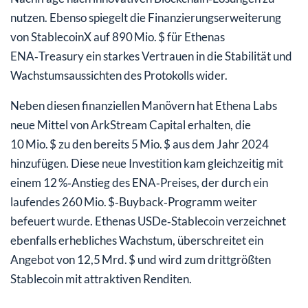
nutzen. Ebenso spiegelt die Finanzierungserweiterung
von StablecoinX auf 890 Mio. $ für Ethenas
ENA‑Treasury ein starkes Vertrauen in die Stabilität und
Wachstumsaussichten des Protokolls wider.
Neben diesen finanziellen Manövern hat Ethena Labs
neue Mittel von ArkStream Capital erhalten, die
10 Mio. $ zu den bereits 5 Mio. $ aus dem Jahr 2024
hinzufügen. Diese neue Investition kam gleichzeitig mit
einem 12 %‑Anstieg des ENA‑Preises, der durch ein
laufendes 260 Mio. $‑Buyback‑Programm weiter
befeuert wurde. Ethenas USDe‑Stablecoin verzeichnet
ebenfalls erhebliches Wachstum, überschreitet ein
Angebot von 12,5 Mrd. $ und wird zum drittgrößten
Stablecoin mit attraktiven Renditen.