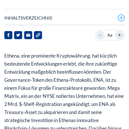
INHALTSVERZEICHNIS
Hintergrund zu Ethena
-
+
Aa
Aktuelle Entwicklungen
Ethena, eine prominente Kryptowährung, hat kürzlich
Implikationen für Stakeholder
bedeutende Entwicklungen erlebt, die ihre zukünftige
Ausblick
Entwicklung maßgeblich beeinflussen könnten. Der
Governance‑Token des Ethena‑Protokolls, ENA, ist zu
einem Fokus für große Finanzakteure geworden. Mega
Matrix, ein an der NYSE notiertes Unternehmen, hat eine
2 Mrd. $‑Shelf‑Registration angekündigt, um ENA als
Treasury‑Asset zu akquirieren und damit seine
strategische Investition in Ethenas innovative
Blockchain‑Lösungen zu unterstreichen. Darüber hinaus