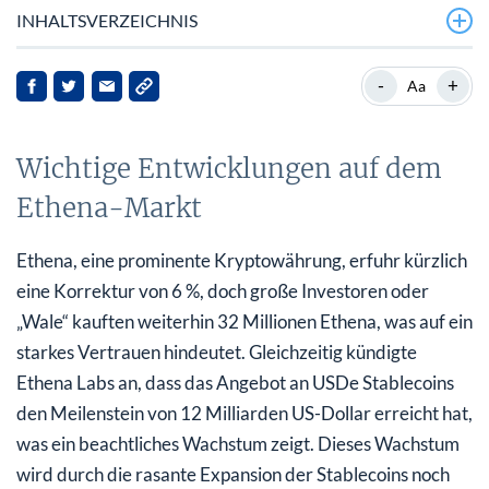
INHALTSVERZEICHNIS
Wichtige Entwicklungen auf dem Ethena-Markt
-
+
Aa
Hintergrund zu Ethena
Wichtige Entwicklungen auf dem
Aktuelle Nachrichten-Highlights
Ethena-Markt
Implikationen für die Interessengruppen
Ausblick
Ethena, eine prominente Kryptowährung, erfuhr kürzlich
eine Korrektur von 6 %, doch große Investoren oder
„Wale“ kauften weiterhin 32 Millionen Ethena, was auf ein
starkes Vertrauen hindeutet. Gleichzeitig kündigte
Ethena Labs an, dass das Angebot an USDe Stablecoins
den Meilenstein von 12 Milliarden US-Dollar erreicht hat,
was ein beachtliches Wachstum zeigt. Dieses Wachstum
wird durch die rasante Expansion der Stablecoins noch