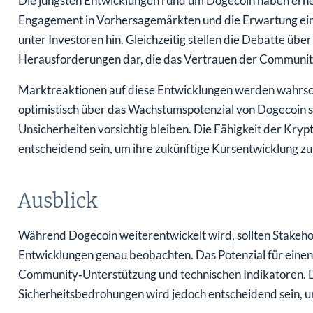
Die jüngsten Entwicklungen rund um Dogecoin haben erhe
Engagement in Vorhersagemärkten und die Erwartung einer
unter Investoren hin. Gleichzeitig stellen die Debatte ü
Herausforderungen dar, die das Vertrauen der Community 
Marktreaktionen auf diese Entwicklungen werden wahrsche
optimistisch über das Wachstumspotenzial von Dogecoin s
Unsicherheiten vorsichtig bleiben. Die Fähigkeit der Kry
entscheidend sein, um ihre zukünftige Kursentwicklung z
Ausblick
Während Dogecoin weiterentwickelt wird, sollten Stakeh
Entwicklungen genau beobachten. Das Potenzial für einen 
Community‑Unterstützung und technischen Indikatoren. 
Sicherheitsbedrohungen wird jedoch entscheidend sein, u