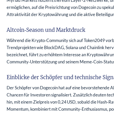
Myriad Markets nutzen Ethereum Layer‑2‑Netzwerke, um 
ermöglichen, auf die Preisrichtung von Dogecoin zu speku
Attraktivität der Kryptowährung und die aktive Beteiligu
Altcoin‑Season und Marktdruck
Während die Krypto‑Community sich auf Token2049 vorb
Trendprojekten wie BlockDAG, Solana und Chainlink hervo
bezeichnet, führt zu erhöhtem Interesse an Kryptowährun
Community‑Unterstützung und seinem Meme‑Coin‑Status p
Einblicke der Schöpfer und technische Sign
Der Schöpfer von Dogecoin hat auf eine bevorstehende Al
Chancen für Investoren signalisiert. Zusätzlich deuten tec
hin, mit einem Zielpreis von 0,24 USD, sobald die Hash‑R
Momentum, kombiniert mit Community‑Enthusiasmus, posit