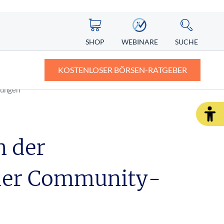
SHOP
WEBINARE
SUCHE
KOSTENLOSER BÖRSEN-RATGEBER
rungen
ASIEN
ZERTIFIKATE
ALTERNATIVE ENERGIEN
ngst vor
Nikkei
Knock-out-Zertifikate: Definition und
Erklärung
n der
Nintendo Aktie
r Depot
Faktorzertifikate – der neue Standard?
der Community-
SHOP
WEBINARE
RATGEBER
SHOP
WEBINARE
RATGEBER