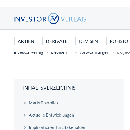
AKTIEN
DERIVATE
DEVISEN
ROHSTO
Investor Verlag
Devisen
Kryptowährungen
Dogeco
DEUTSCHLAND
CFDS & CFD-HANDEL
EURO
EDELMETALLE
AKTIEN KAUFEN
USA
FUTURE
US DOLL
ROHSTO
CHARTA
DAX 40
CFDs für Anfänger
Gold
Dividendenaktien
Dow Jone
Dax Futur
Seltene E
Candlesti
MDAX
Silber
Orderarten
NASDAQ 
Rohöl
Elliot Wa
INHALTSVERZEICHNIS
SDAX
Platin
Kapitalschutzwissen
S&P 500
Erdgas
Technisch
Marktüberblick
Mercedes Benz Aktie
Kupfer
Wirtschaftstheorien
Tesla Mot
Agrar Roh
FONDS
Biontech Aktie
Palladium
Apple Akt
Graphit
Aktuelle Entwicklungen
Sinnvolles Fondssparen: Geht das
Implikationen für Stakeholder