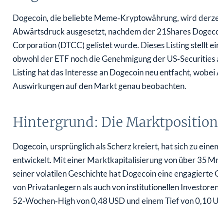
Dogecoin, die beliebte Meme‑Kryptowährung, wird derzei
Abwärtsdruck ausgesetzt, nachdem der 21Shares Dogecoi
Corporation (DTCC) gelistet wurde. Dieses Listing stellt 
obwohl der ETF noch die Genehmigung der US‑Securities
Listing hat das Interesse an Dogecoin neu entfacht, wobei
Auswirkungen auf den Markt genau beobachten.
Hintergrund: Die Marktpositio
Dogecoin, ursprünglich als Scherz kreiert, hat sich zu 
entwickelt. Mit einer Marktkapitalisierung von über 35 
seiner volatilen Geschichte hat Dogecoin eine engagierte
von Privatanlegern als auch von institutionellen Investo
52‑Wochen‑High von 0,48 USD und einem Tief von 0,10 U