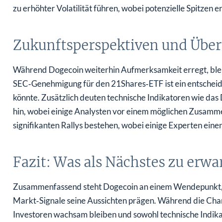
zu erhöhter Volatilität führen, wobei potenzielle Spitzen 
Zukunftsperspektiven und Übe
Während Dogecoin weiterhin Aufmerksamkeit erregt, bleib
SEC‑Genehmigung für den 21Shares‑ETF ist ein entscheide
könnte. Zusätzlich deuten technische Indikatoren wie d
hin, wobei einige Analysten vor einem möglichen Zusamm
signifikanten Rallys bestehen, wobei einige Experten ein
Fazit: Was als Nächstes zu erwar
Zusammenfassend steht Dogecoin an einem Wendepunkt, 
Markt‑Signale seine Aussichten prägen. Während die Chance
Investoren wachsam bleiben und sowohl technische Indik