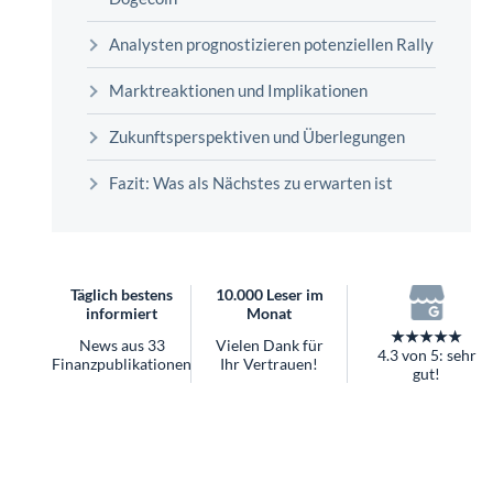
überhaupt?
Worauf Sie bei ETFs achten sollten
Analysten prognostizieren potenziellen Rally
Marktreaktionen und Implikationen
Zukunftsperspektiven und Überlegungen
Fazit: Was als Nächstes zu erwarten ist
Täglich bestens
10.000 Leser im
informiert
Monat
★★★★★
News aus 33
Vielen Dank für
4.3 von 5: sehr
Finanzpublikationen
Ihr Vertrauen!
gut!