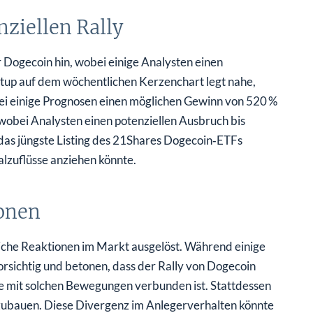
ziellen Rally
 Dogecoin hin, wobei einige Analysten einen
Setup auf dem wöchentlichen Kerzenchart legt nahe,
bei einige Prognosen einen möglichen Gewinn von 520 %
 wobei Analysten einen potenziellen Ausbruch bis
das jüngste Listing des 21Shares Dogecoin‑ETFs
alzuflüsse anziehen könnte.
onen
iche Reaktionen im Markt ausgelöst. Während einige
vorsichtig und betonen, dass der Rally von Dogecoin
se mit solchen Bewegungen verbunden ist. Stattdessen
ufzubauen. Diese Divergenz im Anlegerverhalten könnte