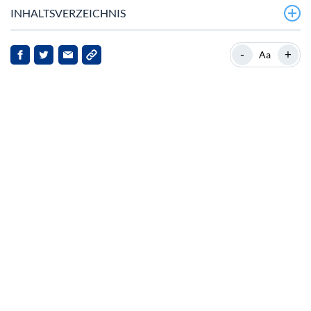
INHALTSVERZEICHNIS
Aktuelle Marktbewegungen von Dogecoin
-
+
Aa
Einführung des ersten Dogecoin‑ETFs
Marktreaktionen und Ausblick
Implikationen für Stakeholder
Ausblick