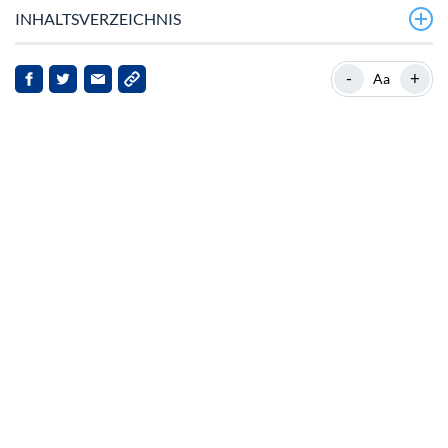
INHALTSVERZEICHNIS
Dogecoin sprengt mehrmonatige Spanne
-
+
Aa
Marktkontext und Relevanz
Wichtige Entwicklungen
Auswirkungen für Stakeholder
Ausblick