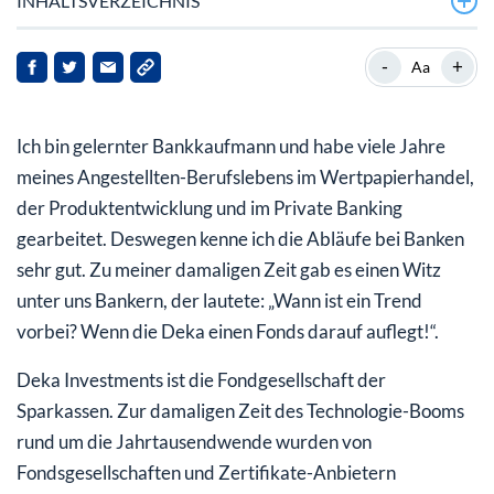
INHALTSVERZEICHNIS
Finanzprodukte: Auf den Inhalt kommt es an – nicht auf
-
+
Aa
die Verpackung!
Viele Bereiche unseres Lebens haben sich bereits in
Ich bin gelernter Bankkaufmann und habe viele Jahre
eine neue Cyberwelt verlagert
meines Angestellten-Berufslebens im Wertpapierhandel,
der Produktentwicklung und im Private Banking
gearbeitet. Deswegen kenne ich die Abläufe bei Banken
sehr gut. Zu meiner damaligen Zeit gab es einen Witz
unter uns Bankern, der lautete: „Wann ist ein Trend
vorbei? Wenn die Deka einen Fonds darauf auflegt!“.
Deka Investments ist die Fondgesellschaft der
Sparkassen. Zur damaligen Zeit des Technologie-Booms
rund um die Jahrtausendwende wurden von
Fondsgesellschaften und Zertifikate-Anbietern