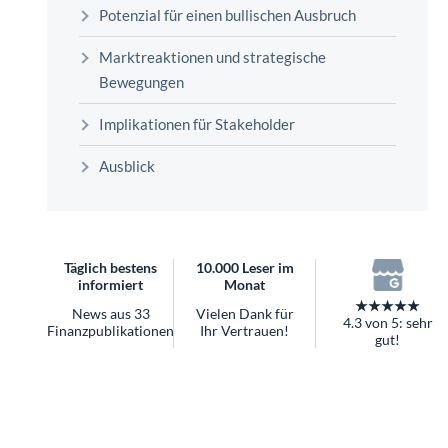
überhaupt?
Potenzial für einen bullischen Ausbruch
Worauf Sie bei ETFs achten sollten
Marktreaktionen und strategische
Bewegungen
Implikationen für Stakeholder
Ausblick
Täglich bestens
10.000 Leser im
informiert
Monat
★★★★★
News aus 33
Vielen Dank für
4.3 von 5: sehr
Finanzpublikationen
Ihr Vertrauen!
gut!