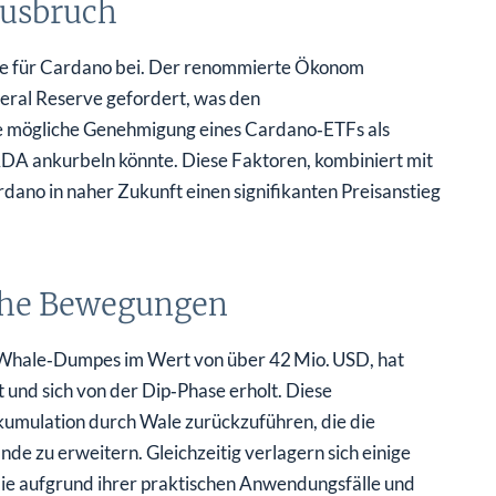
Ausbruch
ose für Cardano bei. Der renommierte Ökonom
eral Reserve gefordert, was den
e mögliche Genehmigung eines Cardano‑ETFs als
ADA ankurbeln könnte. Diese Faktoren, kombiniert mit
dano in naher Zukunft einen signifikanten Preisanstieg
sche Bewegungen
hen Whale‑Dumpes im Wert von über 42 Mio. USD, hat
 und sich von der Dip‑Phase erholt. Diese
kkumulation durch Wale zurückzuführen, die die
de zu erweitern. Gleichzeitig verlagern sich einige
 die aufgrund ihrer praktischen Anwendungsfälle und