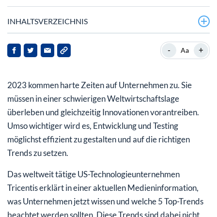
INHALTSVERZEICHNIS
1. Mobile wird bei Applikationen zum Standard
-
+
Aa
2. Künstliche Intelligenz gewinnt in DevOps an
Bedeutung
2023 kommen harte Zeiten auf Unternehmen zu. Sie
3. Security-Testing wird von Anfang an in die
müssen in einer schwierigen Weltwirtschaftslage
Entwicklung integriert
überleben und gleichzeitig Innovationen vorantreiben.
Umso wichtiger wird es, Entwicklung und Testing
4. Low-Code-Plattformen und Automatisierung sind auf
möglichst effizient zu gestalten ­und auf die richtigen
dem Vormarsch
Trends zu setzen.
5. Web3 erfordert effizientes Performance-Testing
Das weltweit tätige US-Technologieunternehmen
Tricentis-Fazit: Testautomatisierung wird für
Tricentis erklärt in einer aktuellen Medieninformation,
Unternehmen Pflicht!
was Unternehmen jetzt wissen und welche 5 Top-Trends
beachtet werden sollten. Diese Trends sind dabei nicht